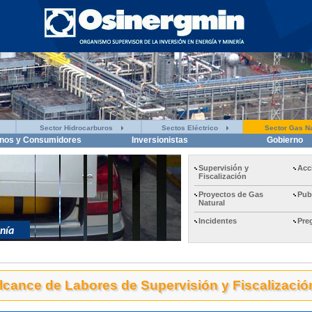
Sector Hidrocarburos
Sectos Eléctrico
Sector Gas Na
nos y Consumidores
Inversionistas
Gobierno
Supervisión y
Acc
Fiscalización
Proyectos de Gas
Pub
Natural
Incidentes
Pre